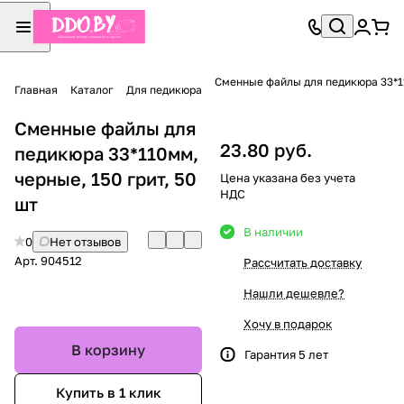
Сменные файлы для педикюра 33*11
Главная
Каталог
Для педикюра
Сменные файлы для
23.80 руб.
педикюра 33*110мм,
черные, 150 грит, 50
Цена указана без учета
НДС
шт
В наличии
0
Нет отзывов
Арт.
904512
Рассчитать доставку
Нашли дешевле?
Хочу в подарок
В корзину
Гарантия 5 лет
Купить в 1 клик