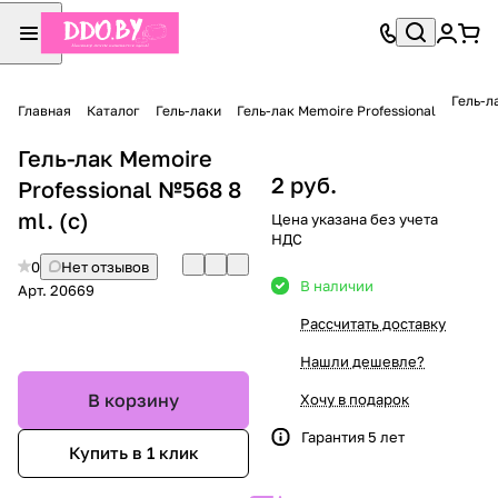
Гель-л
Главная
Каталог
Гель-лаки
Гель-лак Memoire Professional
Гель-лак Memoire
2 руб.
Professional №568 8
ml. (с)
Цена указана без учета
НДС
0
Нет отзывов
В наличии
Арт.
20669
Рассчитать доставку
Нашли дешевле?
В корзину
Хочу в подарок
Гарантия 5 лет
Купить в 1 клик