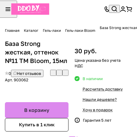
База Strong жестка
Главная
Каталог
Гель-лаки
Гель-лаки Bloom
База Strong
30 руб.
жесткая, оттенок
№11 TM Bloom, 15мл
Цена указана без учета
НДС
0
Нет отзывов
В наличии
Арт.
903062
Рассчитать доставку
Нашли дешевле?
В корзину
Хочу в подарок
Гарантия 5 лет
Купить в 1 клик