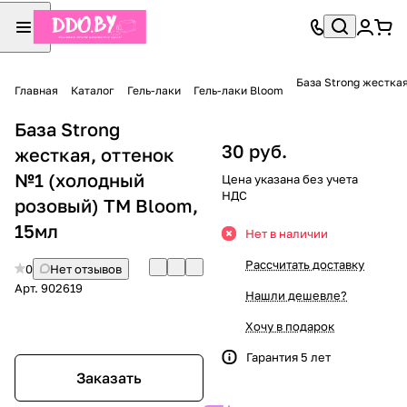
База Strong жестка
Главная
Каталог
Гель-лаки
Гель-лаки Bloom
База Strong
30 руб.
жесткая, оттенок
№1 (холодный
Цена указана без учета
НДС
розовый) TM Bloom,
15мл
Нет в наличии
Рассчитать доставку
0
Нет отзывов
Арт.
902619
Нашли дешевле?
Хочу в подарок
Гарантия 5 лет
Заказать