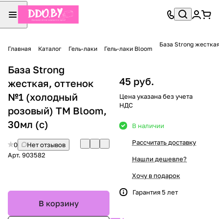
База Strong жесткая
Главная
Каталог
Гель-лаки
Гель-лаки Bloom
База Strong
45 руб.
жесткая, оттенок
№1 (холодный
Цена указана без учета
НДС
розовый) TM Bloom,
30мл (с)
В наличии
Рассчитать доставку
0
Нет отзывов
Арт.
903582
Нашли дешевле?
Хочу в подарок
Гарантия 5 лет
В корзину