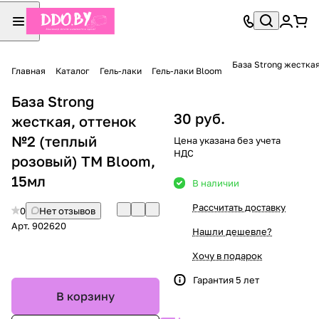
База Strong жестка
Главная
Каталог
Гель-лаки
Гель-лаки Bloom
База Strong
30 руб.
жесткая, оттенок
№2 (теплый
Цена указана без учета
НДС
розовый) TM Bloom,
15мл
В наличии
Рассчитать доставку
0
Нет отзывов
Арт.
902620
Нашли дешевле?
Хочу в подарок
Гарантия 5 лет
В корзину