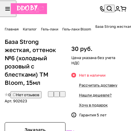
База Strong жестка
Главная
Каталог
Гель-лаки
Гель-лаки Bloom
База Strong
30 руб.
жесткая, оттенок
№6 (холодный
Цена указана без учета
НДС
розовый с
блестками) TM
Нет в наличии
Bloom, 15мл
Рассчитать доставку
0
Нет отзывов
Нашли дешевле?
Арт.
902623
Хочу в подарок
Гарантия 5 лет
Заказать