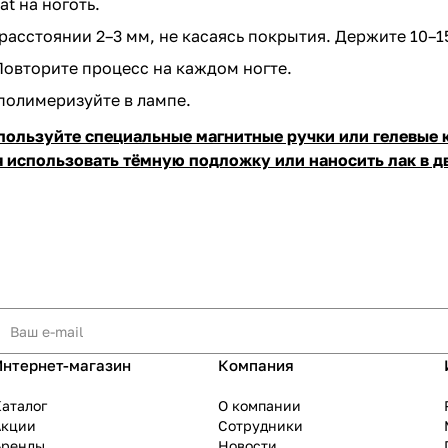
t на ноготь.
расстоянии 2–3 мм, не касаясь покрытия. Держите 10–1
Повторите процесс на каждом ногте.
полимеризуйте в лампе.
пользуйте специальные магнитные ручки или гелевые 
использовать тёмную подложку или наносить лак в дв
Интернет-магазин
Компания
аталог
О компании
Акции
Сотрудники
Бренды
Новости