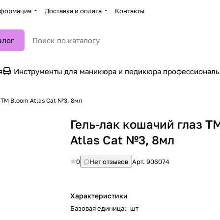
формация
Доставка и оплата
Контакты
алог
я
Инструменты для маникюра и педикюра профессионал
 TM Bloom Atlas Cat №3, 8мл
Гель-лак кошачий глаз T
Atlas Cat №3, 8мл
0
Нет отзывов
Арт.
906074
Характеристики
Базовая единица
:
шт