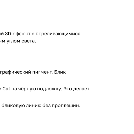
щий 3D-эффект с переливающимися
м углом света.
ографический пигмент. Блик
 Cat на чёрную подложку. Это делает
ю бликовую линию без проплешин.