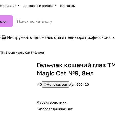
формация
Доставка и оплата
Контакты
алог
я
Инструменты для маникюра и педикюра профессионал
 TM Bloom Magic Cat №9, 8мл
Гель-лак кошачий глаз T
Magic Cat №9, 8мл
0
Нет отзывов
Арт.
905420
Характеристики
Базовая единица
:
шт