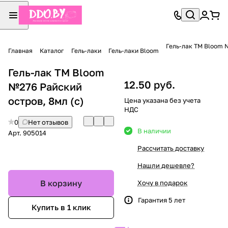
Гель-лак TM Bloom №
Главная
Каталог
Гель-лаки
Гель-лаки Bloom
Гель-лак TM Bloom
12.50 руб.
№276 Райский
остров, 8мл (с)
Цена указана без учета
НДС
0
Нет отзывов
В наличии
Арт.
905014
Рассчитать доставку
Нашли дешевле?
В корзину
Хочу в подарок
Гарантия 5 лет
Купить в 1 клик