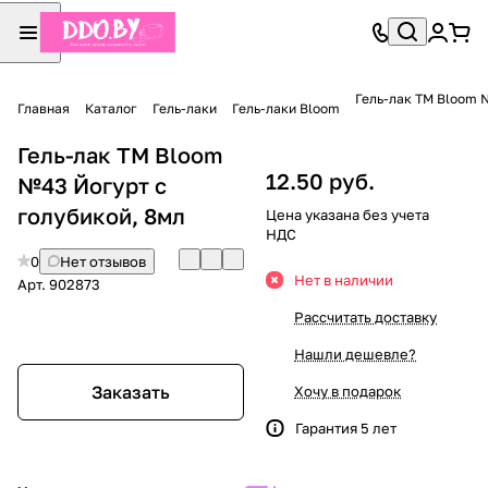
Гель-лак TM Bloom 
Главная
Каталог
Гель-лаки
Гель-лаки Bloom
Гель-лак TM Bloom
12.50 руб.
№43 Йогурт с
голубикой, 8мл
Цена указана без учета
НДС
0
Нет отзывов
Нет в наличии
Арт.
902873
Рассчитать доставку
Нашли дешевле?
Заказать
Хочу в подарок
Гарантия 5 лет