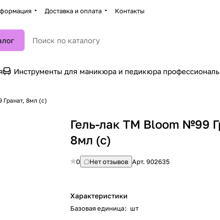
формация
Доставка и оплата
Контакты
алог
я
Инструменты для маникюра и педикюра профессионал
 Гранат, 8мл (с)
Гель-лак TM Bloom №99 Г
8мл (с)
0
Нет отзывов
Арт.
902635
Характеристики
Базовая единица
:
шт