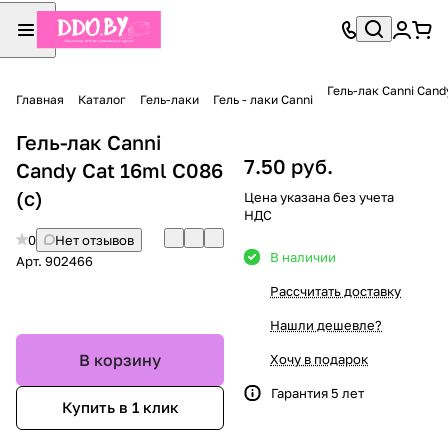
Гель-лак Canni Cand
Главная
Каталог
Гель-лаки
Гель - лаки Canni
Гель-лак Canni
7.50 руб.
Candy Cat 16ml C086
(с)
Цена указана без учета
НДС
0
Нет отзывов
В наличии
Арт.
902466
Рассчитать доставку
Нашли дешевле?
В корзину
Хочу в подарок
Гарантия 5 лет
Купить в 1 клик