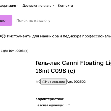
формация
Доставка и оплата
Контакты
алог
я
Инструменты для маникюра и педикюра профессионал
 Light 16ml C098 (с)
Гель-лак Canni Floating L
16ml C098 (с)
0
Нет отзывов
Арт.
902502
Характеристики
Базовая единица
:
шт