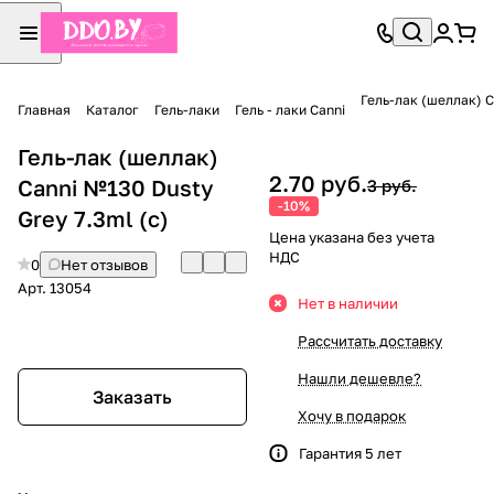
Гель-лак (шеллак) C
Главная
Каталог
Гель-лаки
Гель - лаки Canni
Гель-лак (шеллак)
2.70 руб.
Canni №130 Dusty
3 руб.
-10%
Grey 7.3ml (с)
Цена указана без учета
НДС
0
Нет отзывов
Арт.
13054
Нет в наличии
Рассчитать доставку
Нашли дешевле?
Заказать
Хочу в подарок
Гарантия 5 лет