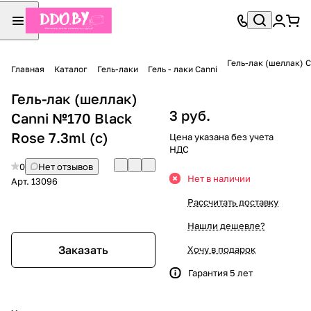
Гель-лак (шеллак) C
Главная
Каталог
Гель-лаки
Гель - лаки Canni
Гель-лак (шеллак)
3 руб.
Canni №170 Black
Rose 7.3ml (с)
Цена указана без учета
НДС
0
Нет отзывов
Нет в наличии
Арт.
13096
Рассчитать доставку
Нашли дешевле?
Заказать
Хочу в подарок
Гарантия 5 лет