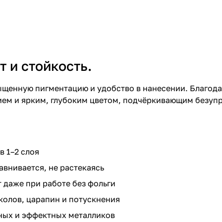
т и стойкость.
асыщенную пигментацию и удобство в нанесении. Благо
ием и ярким, глубоким цветом, подчёркивающим безуп
в 1–2 слоя
внивается, не растекаясь
 даже при работе без фольги
колов, царапин и потускнения
ных и эффектных металликов