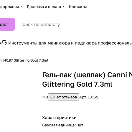
формация
Доставка и оплата
Контакты
алог
я
Инструменты для маникюра и педикюра профессионал
i №197 Glittering Gold 7.3ml
Гель-лак (шеллак) Canni
Glittering Gold 7.3ml
0
Нет отзывов
Арт.
13162
Характеристики
Базовая единица
:
шт