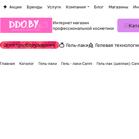
Акции
Бренды
Услуги
Компания
Блог
Магазины
Ин
Интернет магазин
Кат
профессиональной косметики
Электрооборудование
Гель-лаки
Гелевая технологи
Главная
Каталог
Гель-лаки
Гель - лаки Canni
Гель-лак (шеллак) Cann