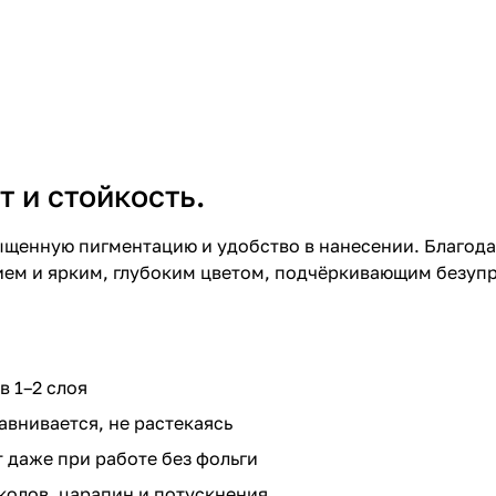
т и стойкость.
асыщенную пигментацию и удобство в нанесении. Благо
ием и ярким, глубоким цветом, подчёркивающим безуп
в 1–2 слоя
внивается, не растекаясь
 даже при работе без фольги
колов, царапин и потускнения