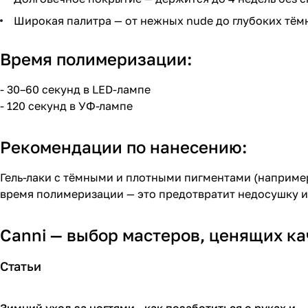
Широкая палитра — от нежных nude до глубоких тём
Время полимеризации:
- 30–60 секунд в LED-лампе
- 120 секунд в УФ-лампе
Рекомендации по нанесению:
Гель-лаки с тёмными и плотными пигментами (наприме
время полимеризации — это предотвратит недосушку и
Canni — выбор мастеров, ценящих кач
Статьи
Зимний уход за ногтями - как позаботиться о руках и