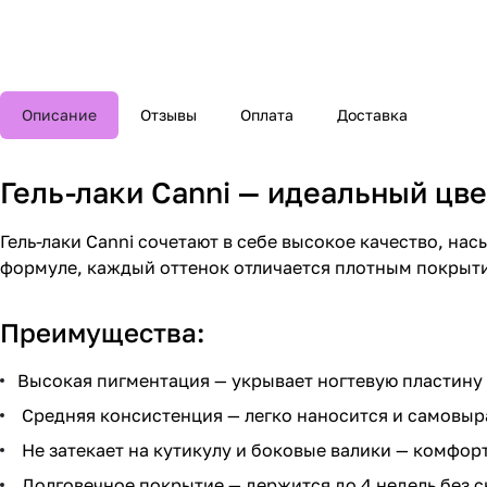
Описание
Отзывы
Оплата
Доставка
Гель-лаки Canni — идеальный цве
Гель-лаки Canni сочетают в себе высокое качество, н
формуле, каждый оттенок отличается плотным покрыт
Преимущества:
Высокая пигментация — укрывает ногтевую пластину 
Средняя консистенция — легко наносится и самовыра
Не затекает на кутикулу и боковые валики — комфорт
Долговечное покрытие — держится до 4 недель без с