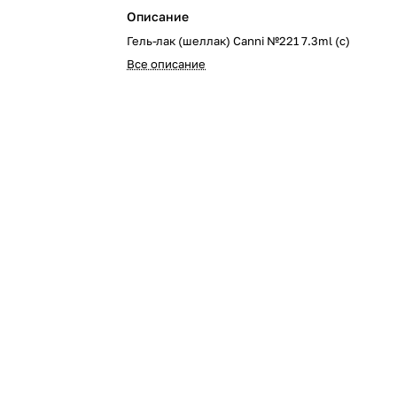
Описание
Гель-лак (шеллак) Canni №221 7.3ml (с)
Все описание