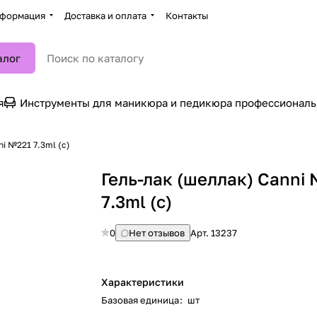
формация
Доставка и оплата
Контакты
алог
я
Инструменты для маникюра и педикюра профессионал
i №221 7.3ml (с)
Гель-лак (шеллак) Canni
7.3ml (с)
0
Нет отзывов
Арт.
13237
Характеристики
Базовая единица
:
шт