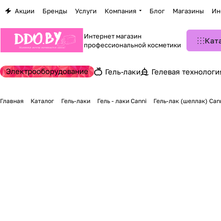
Акции
Бренды
Услуги
Компания
Блог
Магазины
Ин
Интернет магазин
Кат
профессиональной косметики
Электрооборудование
Гель-лаки
Гелевая технологи
Главная
Каталог
Гель-лаки
Гель - лаки Canni
Гель-лак (шеллак) Cann