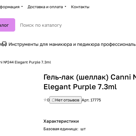
формация
Доставка и оплата
Контакты
алог
я
Инструменты для маникюра и педикюра профессионал
i №244 Elegant Purple 7.3ml
Гель-лак (шеллак) Canni
Elegant Purple 7.3ml
0
Нет отзывов
Арт.
17775
Характеристики
Базовая единица
:
шт