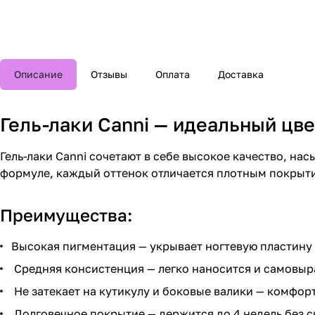
Описание
Отзывы
Оплата
Доставка
Гель-лаки Canni — идеальный цве
Гель-лаки Canni сочетают в себе высокое качество, н
формуле, каждый оттенок отличается плотным покрыт
Преимущества:
Высокая пигментация — укрывает ногтевую пластину 
Средняя консистенция — легко наносится и самовыра
Не затекает на кутикулу и боковые валики — комфорт
Долговечное покрытие — держится до 4 недель без с