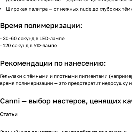
Широкая палитра — от нежных nude до глубоких тём
Время полимеризации:
- 30–60 секунд в LED-лампе
- 120 секунд в УФ-лампе
Рекомендации по нанесению:
Гель-лаки с тёмными и плотными пигментами (наприме
время полимеризации — это предотвратит недосушку и
Canni — выбор мастеров, ценящих кач
Статьи
Зимний уход за ногтями - как позаботиться о руках и