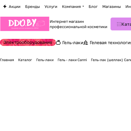
Акции
Бренды
Услуги
Компания
Блог
Магазины
Ин
Интернет магазин
Кат
профессиональной косметики
Электрооборудование
Гель-лаки
Гелевая технологи
Главная
Каталог
Гель-лаки
Гель - лаки Canni
Гель-лак (шеллак) Cann