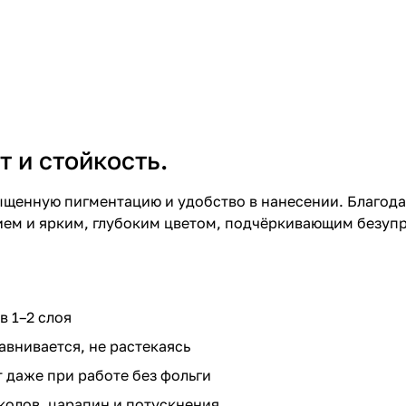
т и стойкость.
асыщенную пигментацию и удобство в нанесении. Благо
ием и ярким, глубоким цветом, подчёркивающим безуп
в 1–2 слоя
внивается, не растекаясь
 даже при работе без фольги
колов, царапин и потускнения