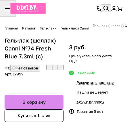
Гель-лак (шеллак) C
Главная
Каталог
Гель-лаки
Гель - лаки Canni
Гель-лак (шеллак)
3 руб.
Canni №74 Fresh
Blue 7.3ml (с)
Цена указана без учета
НДС
0
Нет отзывов
В наличии
Арт.
12999
Рассчитать доставку
Нашли дешевле?
В корзину
Хочу в подарок
Гарантия 5 лет
Купить в 1 клик