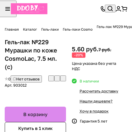
Гель-лак №229 Мура
Главная
Каталог
Гель-лаки
Гель-лаки Cosmo
Гель-лак №229
5.60 руб.
Мурашки по коже
7 руб.
-20%
CosmoLac, 7.5 мл.
Цена указана без учета
(с)
НДС
0
Нет отзывов
В наличии
Арт.
903012
Рассчитать доставку
Нашли дешевле?
Хочу в подарок
В корзину
Гарантия 5 лет
Купить в 1 клик