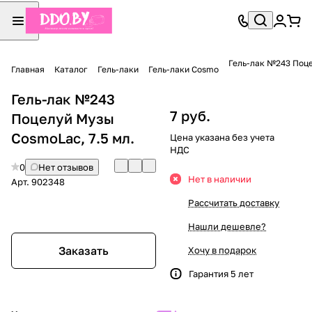
Гель-лак №243 Поце
Главная
Каталог
Гель-лаки
Гель-лаки Cosmo
Гель-лак №243
7 руб.
Поцелуй Музы
CosmoLac, 7.5 мл.
Цена указана без учета
НДС
0
Нет отзывов
Нет в наличии
Арт.
902348
Рассчитать доставку
Нашли дешевле?
Заказать
Хочу в подарок
Гарантия 5 лет