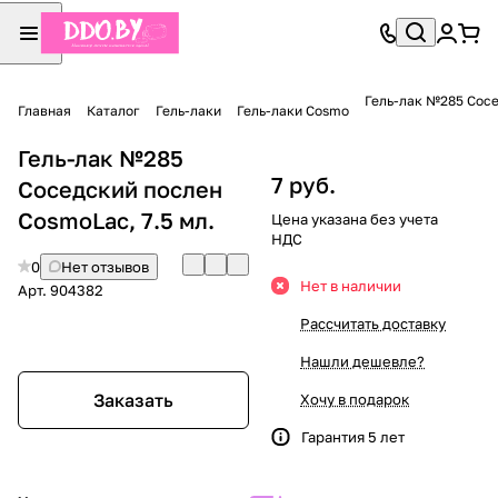
Гель-лак №285 Сосе
Главная
Каталог
Гель-лаки
Гель-лаки Cosmo
Гель-лак №285
7 руб.
Соседский послен
CosmoLac, 7.5 мл.
Цена указана без учета
НДС
0
Нет отзывов
Нет в наличии
Арт.
904382
Рассчитать доставку
Нашли дешевле?
Заказать
Хочу в подарок
Гарантия 5 лет