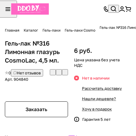
Гель-лак №316 Лимо
Главная
Каталог
Гель-лаки
Гель-лаки Cosmo
Гель-лак №316
6 руб.
Лимонная глазурь
CosmoLac, 4,5 мл.
Цена указана без учета
НДС
0
Нет отзывов
Нет в наличии
Арт.
904840
Рассчитать доставку
Нашли дешевле?
Заказать
Хочу в подарок
Гарантия 5 лет