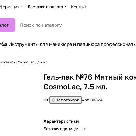
формация
Доставка и оплата
Контакты
алог
я
Инструменты для маникюра и педикюра профессионал
октейль CosmoLac, 7.5 мл.
Гель-лак №76 Мятный ко
CosmoLac, 7.5 мл.
0
Нет отзывов
Арт.
33824
Характеристики
Базовая единица
:
шт