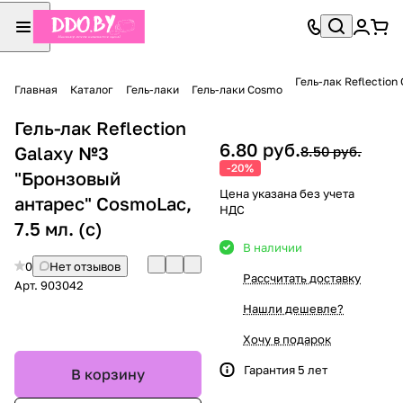
Гель-лак Reflection
Главная
Каталог
Гель-лаки
Гель-лаки Cosmo
Гель-лак Reflection
6.80 руб.
Galaxy №3
8.50 руб.
-20%
"Бронзовый
Цена указана без учета
антарес" CosmoLac,
НДС
7.5 мл. (с)
В наличии
0
Нет отзывов
Рассчитать доставку
Арт.
903042
Нашли дешевле?
Хочу в подарок
Гарантия 5 лет
В корзину