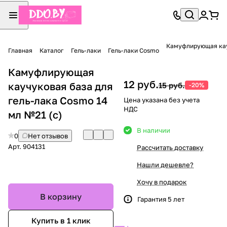
Камуфлирующая кауч
Главная
Каталог
Гель-лаки
Гель-лаки Cosmo
Камуфлирующая
12 руб.
каучуковая база для
15 руб.
-20%
гель-лака Cosmo 14
Цена указана без учета
НДС
мл №21 (с)
В наличии
0
Нет отзывов
Арт.
904131
Рассчитать доставку
Нашли дешевле?
Хочу в подарок
В корзину
Гарантия 5 лет
Купить в 1 клик