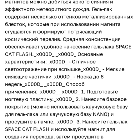
магнитов можно добиться яркого сияния и
эффектного метеоритного дождя. Гель-лак
содержит несколько оттенков металлизированных
блесток, которые при использовании магнита
сгущаются и формируют потрясающий
космический перелив. Средняя консистенция
обеспечивает удобное нанесение гель-лака SPACE
CAT FLASH._x000D_ _x000D_ Основные
характеристики:_x000D_ - Отличное
светоотражение при вспышке_x000D_ - Мелкие
сияющие частички_x000D_ - Носка до 6
недель_x000D_ _x000D_ Способ
применения:_x000D_ _x000D_ 1. Подготовьте
ногтевую пластину._x000D_ 2. Нанесите базовое
покрытие (можно использовать каучуковую базу
для гель-лака или каучуковую базу NANO) и
просушите в лампе._x000D_ 3. Нанесите гель-лак
SPACE CAT FLASH и используйте магнит для
создания перехода, затем просушите в