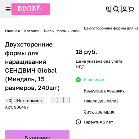
Двухсторонние формы для на
Главная
Каталог
Типсы, формы,клей
Двухсторонние
18 руб.
формы для
наращивания
Цена указана без учета
НДС
СЕНДВИЧ Global
(Миндаль, 15
В наличии
размеров, 240шт)
Рассчитать доставку
0
Нет отзывов
Нашли дешевле?
Арт.
906497
Хочу в подарок
Гарантия 5 лет
В корзину