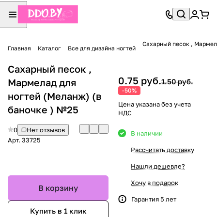
Сахарный песок , Мармел
Главная
Каталог
Все для дизайна ногтей
Сахарный песок ,
0.75 руб.
Мармелад для
1.50 руб.
-50%
ногтей (Меланж) (в
Цена указана без учета
баночке ) №25
НДС
0
Нет отзывов
В наличии
Арт.
33725
Рассчитать доставку
Нашли дешевле?
Хочу в подарок
В корзину
Гарантия 5 лет
Купить в 1 клик