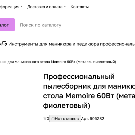
формация
Доставка и оплата
Контакты
алог
я
Инструменты для маникюра и педикюра профессионал
ик для маникюрного стола Memoire 60Вт (металл, фиолетовый)
Профессиональный
пылесборник для маник
стола Memoire 60Вт (мета
фиолетовый)
0
Нет отзывов
Арт.
905282