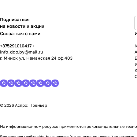
Подписаться
на новости и акции
Связаться с нами
+375291010417
К
info_ddo.by@mail.ru
г. Минск ул. Неманская 24 оф.403
У
© 2026 Аспро: Премьер
На информационном ресурсе применяются
рекомендательные техн
Все ресурсы сайта ddo.by, включая (но не ограничиваясь) текстову