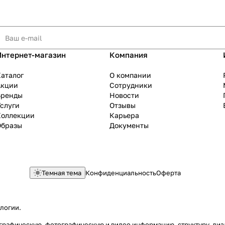
Интернет-магазин
Компания
аталог
О компании
Акции
Сотрудники
Бренды
Новости
слуги
Отзывы
Коллекции
Карьера
Образы
Документы
Темная тема
Конфиденциальность
Оферта
ологии
.
ю, графическую, фотографическую и видео информацию, структуру, д