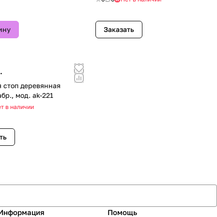
ину
Заказать
.
я стоп деревянная
бр., мод. ak-221
т в наличии
ть
Информация
Помощь