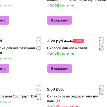
наличии
0
0
В наличии
ину
В корзину
б.
3.20 руб.
-20%
4 руб.
рка для ног лазерная 2-х
Скребок для ног металл
я
0
0
В наличии
наличии
ину
В корзину
.
2.50 руб.
лезвия 10шт (арт. 11441)
Силиконовые разделители для
пальцев
наличии
0
0
Нет в наличии