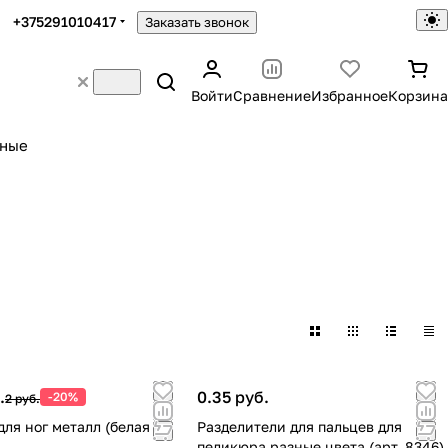
+375291010417
Заказать звонок
Войти
Сравнение
Избранное
Корзина
ьные
.
0.35 руб.
-20%
2 руб.
для ног металл (белая
Разделители для пальцев для
педикюра разные цвета (арт. 8346)