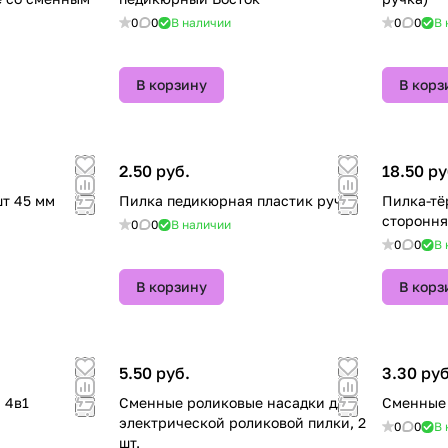
0
0
В наличии
0
0
В 
В корзину
В корз
2.50 руб.
18.50 ру
т 45 мм
Пилка педикюрная пластик ручка
Пилка-тё
стороння
0
0
В наличии
0
0
В 
В корзину
В корз
5.50 руб.
3.30 руб
 4в1
Сменные роликовые насадки для
Сменные 
электрической роликовой пилки, 2
0
0
В 
шт.