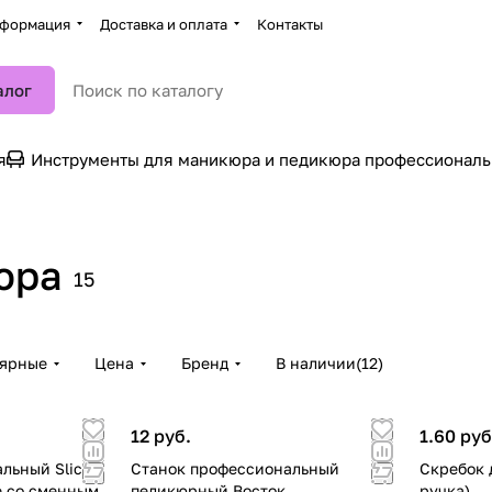
формация
Доставка и оплата
Контакты
алог
я
Инструменты для маникюра и педикюра профессионал
юра
15
лярные
Цена
Бренд
В наличии
(
12
)
12 руб.
1.60 руб
льный Slicke
Станок профессиональный
Скребок 
е со сменным
педикюрный Восток
ручка)