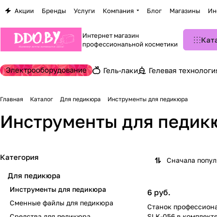
Акции
Бренды
Услуги
Компания
Блог
Магазины
Ин
Интернет магазин
Кат
профессиональной косметики
Электрооборудование
Гель-лаки
Гелевая технологи
Главная
Каталог
Для педикюра
Инструменты для педикюра
Инструменты для педик
Категория
Сначала попу
Для педикюра
Инструменты для педикюра
6 руб.
Сменные файлы для педикюра
Станок профессиона
Средства для педикюра
SLK-056 в комплект