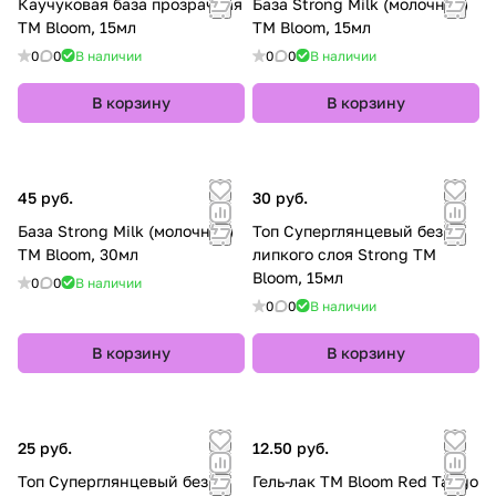
Каучуковая база прозрачная
База Strong Milk (молочная)
TM Bloom, 15мл
TM Bloom, 15мл
0
0
В наличии
0
0
В наличии
В корзину
В корзину
45 руб.
30 руб.
База Strong Milk (молочная)
Топ Суперглянцевый без
TM Bloom, 30мл
липкого слоя Strong TM
Bloom, 15мл
0
0
В наличии
0
0
В наличии
В корзину
В корзину
25 руб.
12.50 руб.
Топ Суперглянцевый без
Гель-лак TM Bloom Red Tango