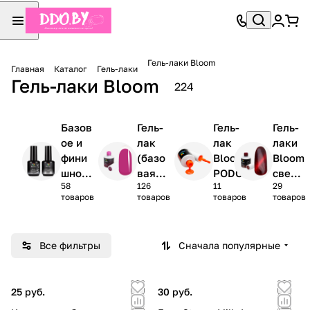
Гель-лаки Bloom
Главная
Каталог
Гель-лаки
Гель-лаки Bloom
224
Базов
Гель-
Гель-
Гель-
ое и
лак
лак
лаки
фини
(базо
Bloom
Bloom
шное
вая
PODO
свето
58
126
11
29
покры
колле
отраж
товаров
товаров
товаров
товаров
тие
кция)
ающи
Bloom
Bloom
е /
кошач
Все фильтры
Сначала популярные
ий
глаз
25 руб.
30 руб.