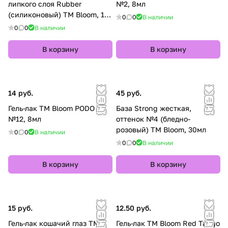
липкого слоя Rubber
№2, 8мл
(силиконовый) TM Bloom, 15
0
0
В наличии
мл
0
0
В наличии
В корзину
В корзину
14 руб.
45 руб.
Гель-лак TM Bloom PODO
База Strong жесткая,
№12, 8мл
оттенок №4 (бледно-
розовый) TM Bloom, 30мл
0
0
В наличии
0
0
В наличии
В корзину
В корзину
15 руб.
12.50 руб.
Гель-лак кошачий глаз TM
Гель-лак TM Bloom Red Tango