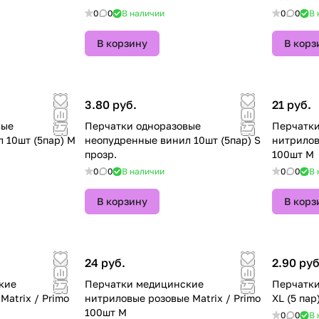
0
0
В наличии
0
0
В 
В корзину
В корз
3.80 руб.
21 руб.
вые
Перчатки одноразовые
Перчатк
 10шт (5пар) M
неопудренные винил 10шт (5пар) S
нитрилов
прозр.
100шт M
0
0
В наличии
0
0
В 
В корзину
В корз
24 руб.
2.90 руб
кие
Перчатки медицинские
Перчатки
atrix / Primo
нитриловые розовые Matrix / Primo
XL (5 пар
100шт M
0
0
В 