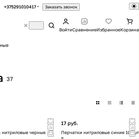
+375291010417
Заказать звонок
Войти
Сравнение
Избранное
Корзина
ьные
а
37
17 руб.
 нитриловые черные
Перчатки нитриловые синие 100шт
S