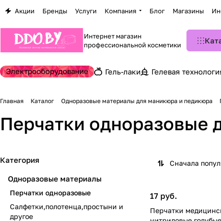
Акции
Бренды
Услуги
Компания
Блог
Магазины
Ин
Интернет магазин
Кат
профессиональной косметики
Электрооборудование
Гель-лаки
Гелевая технологи
Главная
Каталог
Одноразовые материалы для маникюра и педикюра
Перчатки одноразовые 
Категория
Сначала попу
Одноразовые материалы
Перчатки одноразовые
17 руб.
Салфетки,полотенца,простыни и
Перчатки медицинс
другое
нитриловые голубые