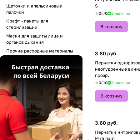
Щеточки и апельсиновые
S
палочки
0
0
В наличии
Крафт - пакеты для
В корзину
стерилизации
Маски для защиты лица и
органов дыхания
Прочие расходные материалы
3.80 руб.
Перчатки одноразо
неопудренные винил
прозр.
0
0
В наличии
В корзину
3.60 руб.
Перчатки нитрилов
M (5 пар)