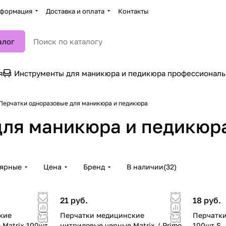
формация
Доставка и оплата
Контакты
алог
я
Инструменты для маникюра и педикюра профессионал
Перчатки одноразовые для маникюра и педикюра
для маникюра и педикюр
лярные
Цена
Бренд
В наличии
(
32
)
21 руб.
18 руб.
кие
Перчатки медицинские
Перчатки
 Matrix 100шт
нитриловые черные Matrix / Primo
100шт S