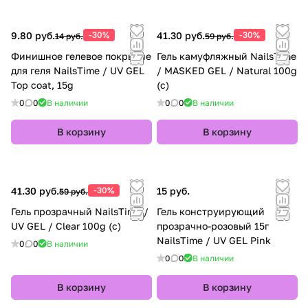
9.80 руб.
-30%
41.30 руб.
-30%
14 руб.
59 руб.
Финишное гелевое покрытие
Гель камуфляжный NailsTime
для геля NailsTime / UV GEL
/ MASKED GEL / Natural 100g
Top coat, 15g
(с)
0
0
В наличии
0
0
В наличии
В корзину
В корзину
41.30 руб.
-30%
15 руб.
59 руб.
Гель прозрачный NailsTime /
Гель конструирующий
UV GEL / Clear 100g (с)
прозрачно-розовый 15г
NailsTime / UV GEL Pink
0
0
В наличии
0
0
В наличии
В корзину
В корзину