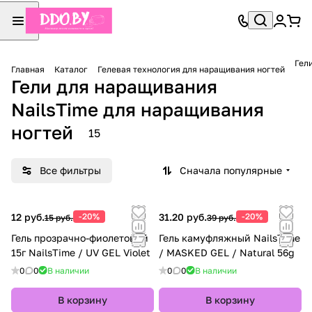
Гел
Главная
Каталог
Гелевая технология для наращивания ногтей
Гели для наращивания
NailsTime для наращивания
ногтей
15
Все фильтры
Сначала популярные
12 руб.
-20%
31.20 руб.
-20%
15 руб.
39 руб.
Гель прозрачно-фиолетовый
Гель камуфляжный NailsTime
15г NailsTime / UV GEL Violet
/ MASKED GEL / Natural 56g
0
0
В наличии
0
0
В наличии
В корзину
В корзину