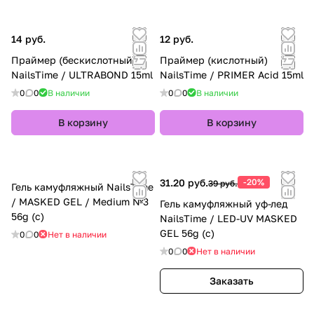
14 руб.
12 руб.
Праймер (бескислотный)
Праймер (кислотный)
NailsTime / ULTRABOND 15ml
NailsTime / PRIMER Acid 15ml
0
0
В наличии
0
0
В наличии
В корзину
В корзину
31.20 руб.
-20%
39 руб.
Гель камуфляжный NailsTime
/ MASKED GEL / Medium №3
Гель камуфляжный уф-лед
56g (с)
NailsTime / LED-UV MASKED
GEL 56g (с)
0
0
Нет в наличии
0
0
Нет в наличии
Заказать