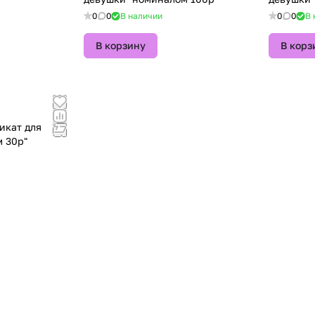
0
0
В наличии
0
0
В 
В корзину
В корз
икат для
 30р"