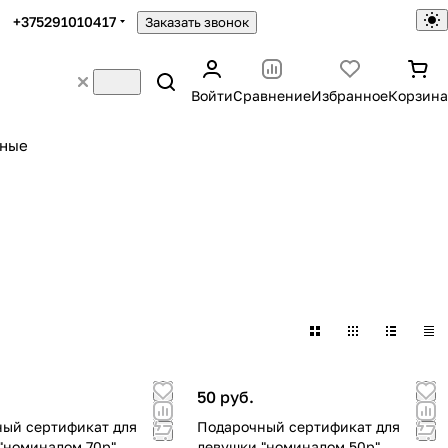
+375291010417
Заказать звонок
Войти
Сравнение
Избранное
Корзина
ьные
50 руб.
ый сертификат для
Подарочный сертификат для
"номиналом 70р"
девушки "номиналом 50р"