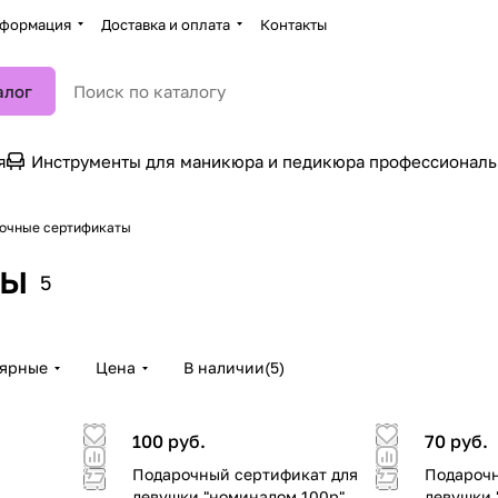
формация
Доставка и оплата
Контакты
алог
я
Инструменты для маникюра и педикюра профессионал
очные сертификаты
ты
5
лярные
Цена
В наличии
(
5
)
100 руб.
70 руб.
Подарочный сертификат для
Подарочн
девушки "номиналом 100р"
девушки 