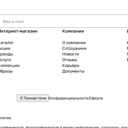
Интернет-магазин
Компания
аталог
О компании
Акции
Сотрудники
Бренды
Новости
слуги
Отзывы
Коллекции
Карьера
Образы
Документы
Темная тема
Конфиденциальность
Оферта
ологии
.
ю, графическую, фотографическую и видео информацию, структуру, д