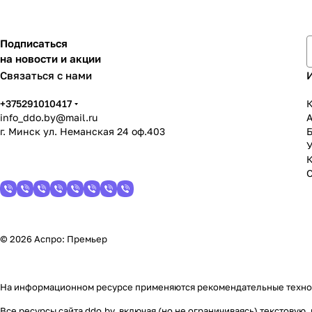
Подписаться
на новости и акции
Связаться с нами
+375291010417
К
info_ddo.by@mail.ru
г. Минск ул. Неманская 24 оф.403
У
© 2026 Аспро: Премьер
На информационном ресурсе применяются
рекомендательные техн
Все ресурсы сайта ddo.by, включая (но не ограничиваясь) текстову