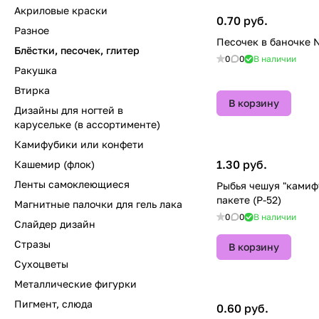
Акриловые краски
0.70 руб.
Разное
Песочек в баночке 
Блёстки, песочек, глитер
0
0
В наличии
Ракушка
Втирка
В корзину
Дизайны для ногтей в
карусельке (в ассортименте)
Камифубики или конфети
1.30 руб.
Кашемир (флок)
Ленты самоклеющиеся
Рыбья чешуя "камиф
пакете (P-52)
Магнитные палочки для гель лака
0
0
В наличии
Слайдер дизайн
Стразы
В корзину
Сухоцветы
Металлические фигурки
Пигмент, слюда
0.60 руб.