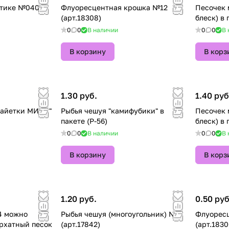
етике №040T
Флуоресцентная крошка №12
Песочек 
(арт.18308)
бле
0
0
В наличии
0
0
В 
В корзину
В корз
1.30 руб.
1.40 руб
пайетки МИКС"
Рыбья чешуя "камифубики" в
Песочек 
пакете (P-56)
бле
0
0
В наличии
0
0
В 
В корзину
В корз
1.20 руб.
0.50 руб
но
Рыбья чешуя (многоугольник) №5
Флуорес
архатный песок
(арт.17842)
(арт.1830