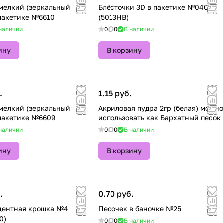
мелкий (зеркальный
Блёсточки 3D в пакетике №040T
ск) в пакетике №6610
(5013HB)
наличии
0
0
В наличии
ину
В корзину
.
1.15 руб.
мелкий (зеркальный
Акриловая пудра 2гр (белая) можно
ск) в пакетике №6609
использовать как Бархатный песок
наличии
0
0
В наличии
ину
В корзину
.
0.70 руб.
центная крошка №4
Песочек в баночке №25
0)
0
0
В наличии