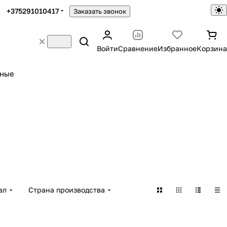
+375291010417
Заказать звонок
Войти
Сравнение
Избранное
Корзина
ьные
ки
Мелкий песок,посыпки
чешуя
3D ромб
а
42 товара
ов
7 товаров
ал
Страна производства