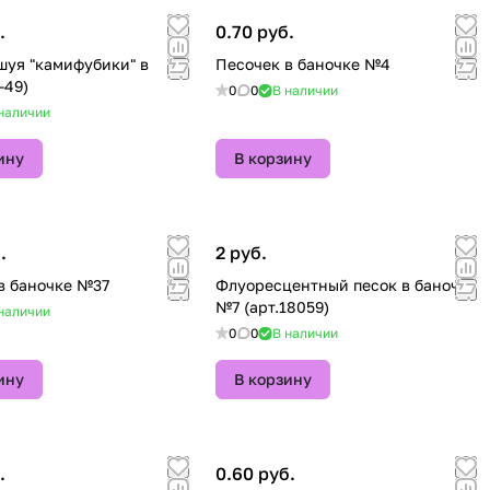
.
0.70 руб.
шуя "камифубики" в
Песочек в баночке №4
-49)
0
0
В наличии
наличии
ину
В корзину
.
2 руб.
в баночке №37
Флуоресцентный песок в баночке
№7 (арт.18059)
наличии
0
0
В наличии
ину
В корзину
.
0.60 руб.