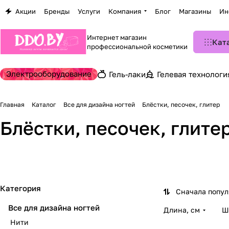
Акции
Бренды
Услуги
Компания
Блог
Магазины
Ин
Интернет магазин
Кат
профессиональной косметики
Электрооборудование
Гель-лаки
Гелевая технологи
Главная
Каталог
Все для дизайна ногтей
Блёстки, песочек, глитер
Акриловые (посыпки-
Блёстки, песочек, глите
Неоновый и
Палочки/
пудры)
Блёстки 3D
Флуоресцентный дизайн
многоугольники
18 товаров
39 товаров
22 товара
41 товар
Категория
Сначала попу
Все для дизайна ногтей
Длина, см
Ш
Нити