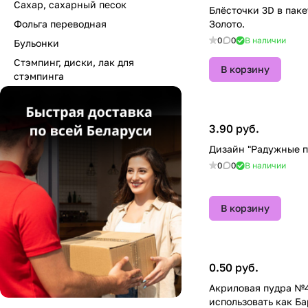
Сахар, сахарный песок
Блёсточки 3D в пак
Фольга переводная
Золото.
0
0
В наличии
Бульонки
Стэмпинг, диски, лак для
В корзину
стэмпинга
3.90 руб.
Дизайн "Радужные 
0
0
В наличии
В корзину
0.50 руб.
Акриловая пудра №4 мож
использовать как Б