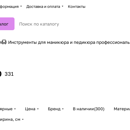
формация
Доставка и оплата
Контакты
алог
я
Инструменты для маникюра и педикюра профессионал
р
Радужный и лунный
331
Глиттер, песочек
Лепест
дизайны
Рыбья 
48 товаров
43 товар
15 товаров
56 товар
лярные
Цена
Бренд
В наличии
(
300
)
Матери
ирина, см