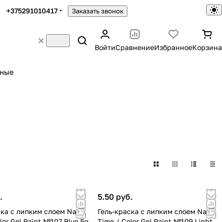
+375291010417
Заказать звонок
Войти
Сравнение
Избранное
Корзина
ьные
.
5.50 руб.
ска с липким слоем Nails
Гель-краска с липким слоем Nails
lor Gel Paint №107 Blue 5g
Time / Color Gel Paint №109 Light