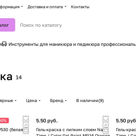
формация
Доставка и оплата
Контакты
алог
я
Инструменты для маникюра и педикюра профессионал
ска
14
лярные
Цена
Бренд
В наличии
(
9
)
5.50 руб.
5.50 руб
50%
530 (белая) 5
Гель-краска с липким слоем Nails
Гель-кра
Time / Color Gel Paint №116 Orange
Time / Co