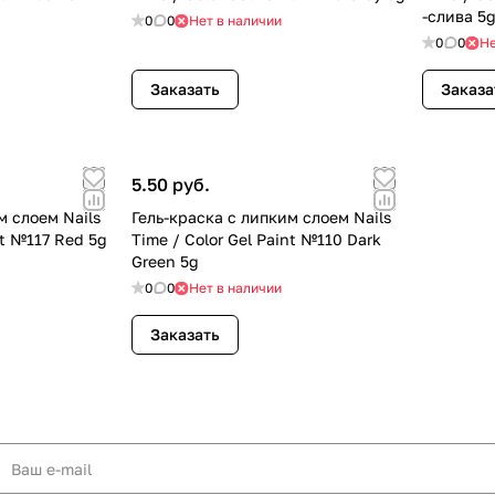
-слива 5
0
0
Нет в наличии
0
0
Не
Заказать
Заказа
5.50 руб.
м слоем Nails
Гель-краска с липким слоем Nails
nt №117 Red 5g
Time / Color Gel Paint №110 Dark
Green 5g
0
0
Нет в наличии
Заказать