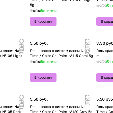
5g
0
0
В 
0
0
В наличии
В корзину
В корз
5.50 руб.
3.30 руб
м слоем Nails
Гель-краска с липким слоем Nails
Гель-кра
nt №106 Light
Time / Color Gel Paint №115 Coral 5g
ml
0
0
В наличии
0
0
В 
В корзину
В корз
5.50 руб.
5.50 руб
м слоем Nails
Гель-краска с липким слоем Nails
Гель-кра
nt №105 Dark
Time / Color Gel Paint №120 Grey 5g
Time / Co