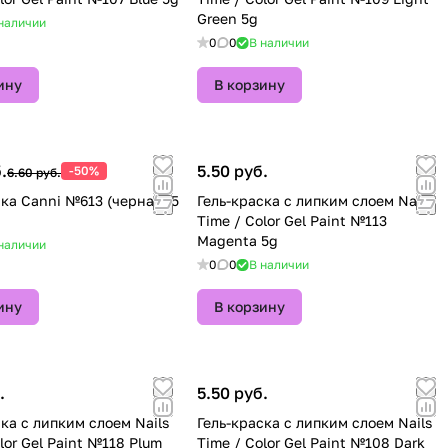
Green 5g
наличии
0
0
В наличии
ину
В корзину
.
5.50 руб.
-50%
6.60 руб.
ска Canni №613 (черная) 5
Гель-краска с липким слоем Nails
Time / Color Gel Paint №113
Magenta 5g
наличии
0
0
В наличии
ину
В корзину
.
5.50 руб.
ска с липким слоем Nails
Гель-краска с липким слоем Nails
lor Gel Paint №118 Plum
Time / Color Gel Paint №108 Dark