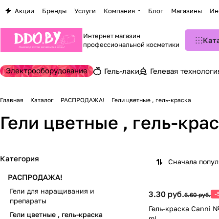
Акции
Бренды
Услуги
Компания
Блог
Магазины
Ин
Интернет магазин
Кат
профессиональной косметики
Электрооборудование
Гель-лаки
Гелевая технологи
Главная
Каталог
РАСПРОДАЖА!
Гели цветные , гель-краска
Гели цветные , гель-кра
Категория
Сначала попу
РАСПРОДАЖА!
Гели для наращивания и
3.30 руб.
-
6.60 руб.
препараты
Гель-краска Canni №
Гели цветные , гель-краска
ml