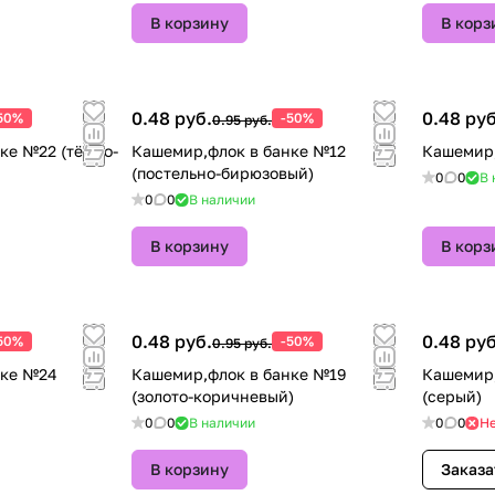
В корзину
В корз
0.48 руб.
0.48 руб
50%
-50%
0.95 руб.
ке №22 (тёмно-
Кашемир,флок в банке №12
Кашемир,
(постельно-бирюзовый)
0
0
В 
0
0
В наличии
В корзину
В корз
0.48 руб.
0.48 руб
50%
-50%
0.95 руб.
нке №24
Кашемир,флок в банке №19
Кашемир,
(золото-коричневый)
(серый)
0
0
В наличии
0
0
Не
В корзину
Заказа