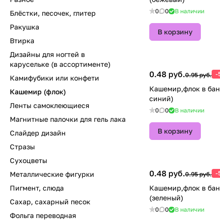
0
0
В наличии
Блёстки, песочек, глитер
Ракушка
В корзину
Втирка
Дизайны для ногтей в
карусельке (в ассортименте)
0.48 руб.
-
0.95 руб.
Камифубики или конфети
Кашемир,флок в бан
Кашемир (флок)
синий)
Ленты самоклеющиеся
0
0
В наличии
Магнитные палочки для гель лака
В корзину
Слайдер дизайн
Стразы
Сухоцветы
0.48 руб.
-
Металлические фигурки
0.95 руб.
Пигмент, слюда
Кашемир,флок в ба
(зеленый)
Сахар, сахарный песок
0
0
В наличии
Фольга переводная