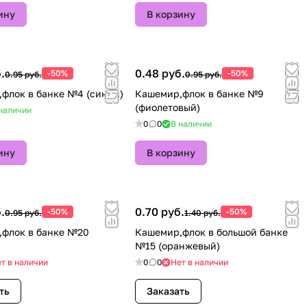
ину
В корзину
.
0.48 руб.
-50%
-50%
0.95 руб.
0.95 руб.
флок в банке №4 (синий)
Кашемир,флок в банке №9
(фиолетовый)
наличии
0
0
В наличии
ину
В корзину
.
0.70 руб.
-50%
-50%
0.95 руб.
1.40 руб.
флок в банке №20
Кашемир,флок в большой банке
№15 (оранжевый)
т в наличии
0
0
Нет в наличии
ть
Заказать