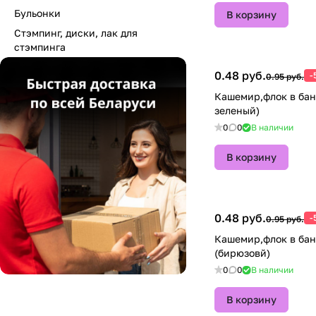
Бульонки
В корзину
Стэмпинг, диски, лак для
стэмпинга
0.48 руб.
-
0.95 руб.
Кашемир,флок в бан
зеленый)
0
0
В наличии
В корзину
0.48 руб.
-
0.95 руб.
Кашемир,флок в ба
(бирюзовй)
0
0
В наличии
В корзину