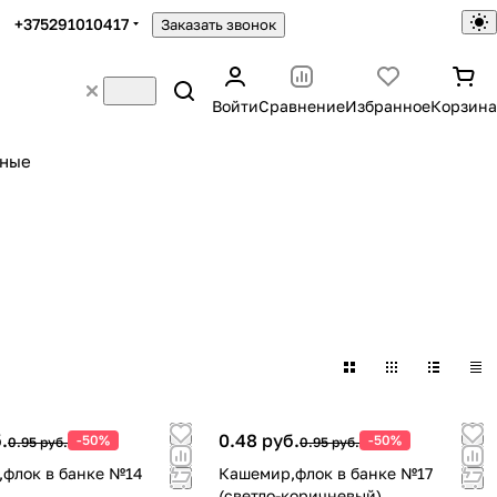
+375291010417
Заказать звонок
Войти
Сравнение
Избранное
Корзина
ьные
.
0.48 руб.
-50%
-50%
0.95 руб.
0.95 руб.
флок в банке №14
Кашемир,флок в банке №17
(светло-коричневый)