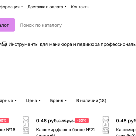
формация
Доставка и оплата
Контакты
алог
я
Инструменты для маникюра и педикюра профессионал
лярные
Цена
Бренд
В наличии
(
18
)
0.48 руб.
0.48 руб
50%
-50%
0.95 руб.
нке №16
Кашемир,флок в банке №21
Кашемир,
(черный)
(голубой)