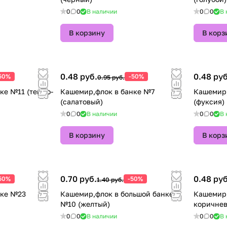
0
0
В наличии
0
0
В 
В корзину
В корз
0.48 руб.
0.48 руб
50%
-50%
0.95 руб.
ке №11 (темно-
Кашемир,флок в банке №7
Кашемир,
(салатовый)
(фуксия)
0
0
В наличии
0
0
В 
В корзину
В корз
0.70 руб.
0.48 руб
50%
-50%
1.40 руб.
нке №23
Кашемир,флок в большой банке
Кашемир,
№10 (желтый)
коричне
0
0
В наличии
0
0
В 