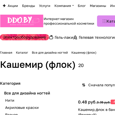
Акции
Бренды
Услуги
Компания
Блог
Магазины
Ин
Интернет магазин
Кат
профессиональной косметики
Электрооборудование
Гель-лаки
Гелевая технологи
Главная
Каталог
Все для дизайна ногтей
Кашемир (флок)
Кашемир (флок)
20
Категория
Сначала попу
Все для дизайна ногтей
Нити
0.48 руб.
-
0.95 руб.
Акриловые краски
Кашемир,флок в ба
Разное
(бежевый)