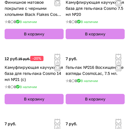
Финишное матовое
Камуфлирующая каучуковая
покрытие с черными
база для гель-лака Cosmo 7.5
хлопьями Black Flakes Cosmo
мл №20
7,5 мл
0
0
В наличии
0
0
В наличии
В корзину
В корзину
12 руб.
-20%
7 руб.
15 руб.
Камуфлирующая каучуковая
Гель-лак №216 Восхищенные
база для гель-лака Cosmo 14
взгляды CosmoLac, 7.5 мл.
мл №21 (с)
0
0
В наличии
0
0
В наличии
В корзину
В корзину
7 руб.
7 руб.