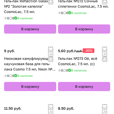
Гель-лак Reflection Galaxy
Гель-лак №272 Сочные
№2 "Золотая капелла"
сплетенки CosmoLac, 7.5 мл.
CosmoLac, 7.5 мл.
0
0
В наличии
0
0
В наличии
В корзину
В корзину
9 руб.
5.60 руб.
-20%
7 руб.
Неоновая камуфлирующая
Гель-лак №273 Ой, всё
каучуковая база для гель-
CosmoLac, 7.5 мл. (с)
лака Cosmo 7.5 мл, Neon №4:
0
0
В наличии
Полцарства за морковку
0
0
В наличии
В корзину
В корзину
11.50 руб.
8.50 руб.