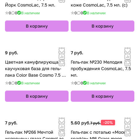
Йорк CosmoLac, 7.5 мл.
коже CosmoLac, 7.5 мл. (с)
0
0
В наличии
0
0
В наличии
В корзину
В корзину
9 руб.
7 руб.
Цветная камуфлирующая
Гель-лак №230 Мелодия
каучуковая база для гель-
пробуждения CosmoLac, 7.5
лака Color Base Cosmo 7.5 мл
мл.
№3
0
0
В наличии
0
0
В наличии
В корзину
В корзину
7 руб.
5.60 руб.
-20%
7 руб.
Гель-лак №266 Мечтой
Гель-лак с поталью «Moon
исполнены глаза CosmoLac,
sparkle» №6 Grass moon