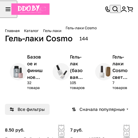
Гель-лаки Cosmo
Главная
Каталог
Гель-лаки
Гель-лаки Cosmo
144
Базов
Гель-
Гель-
ое и
лак
лаки
финиш
(базо
Cosmo
ное
вая
свето
32
105
7
покры
колле
отраж
товара
товаров
товаров
тие
кция)
ающи
е
Reflec
Все фильтры
Сначала популярные
tion
Galaxy
8.50 руб.
7 руб.