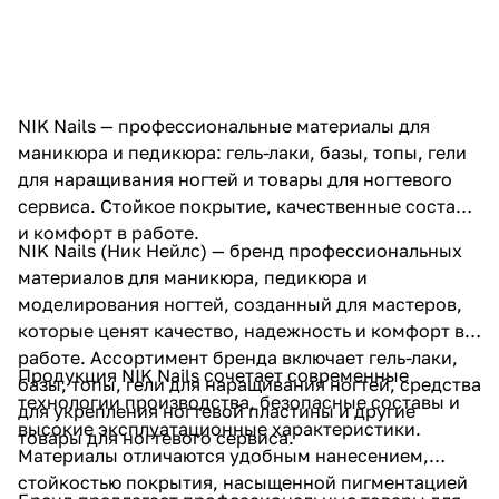
NIK Nails — профессиональные материалы для
маникюра и педикюра: гель-лаки, базы, топы, гели
для наращивания ногтей и товары для ногтевого
сервиса. Стойкое покрытие, качественные составы
и комфорт в работе.
NIK Nails (Ник Нейлс) — бренд профессиональных
материалов для маникюра, педикюра и
моделирования ногтей, созданный для мастеров,
которые ценят качество, надежность и комфорт в
работе. Ассортимент бренда включает гель-лаки,
Продукция NIK Nails сочетает современные
базы, топы, гели для наращивания ногтей, средства
технологии производства, безопасные составы и
для укрепления ногтевой пластины и другие
высокие эксплуатационные характеристики.
товары для ногтевого сервиса.
Материалы отличаются удобным нанесением,
стойкостью покрытия, насыщенной пигментацией