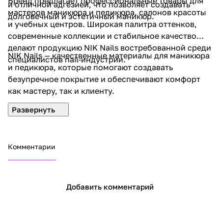
Бренд предлагает профессиональные товары для
и отличной адгезией, что позволяет создавать
мастеров маникюра и педикюра, салонов красоты
долговечный и эстетичный маникюр.
и учебных центров. Широкая палитра оттенков,
современные коллекции и стабильное качество
делают продукцию NIK Nails востребованной среди
NIK Nails — качественные материалы для маникюра
специалистов nail-индустрии.
и педикюра, которые помогают создавать
безупречное покрытие и обеспечивают комфорт
как мастеру, так и клиенту.
Комментарии
Добавить комментарий