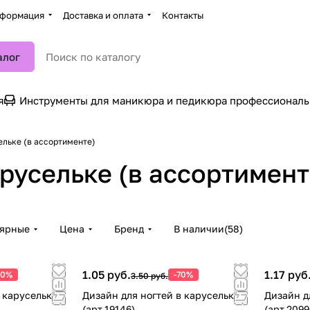
формация
Доставка и оплата
Контакты
алог
я
Инструменты для маникюра и педикюра профессионал
ельке (в ассортименте)
русельке (в ассортимент
лярные
Цена
Бренд
В наличии
(
58
)
1.05 руб.
1.17 руб
70%
-70%
3.50 руб.
 карусельке
Дизайн для ногтей в карусельке
Дизайн для ног
(арт.19146)
(арт.2099