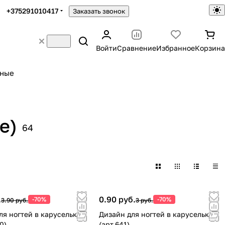
+375291010417
Заказать звонок
Войти
Сравнение
Избранное
Корзина
ьные
е)
64
.
0.90 руб.
-70%
-70%
3.90 руб.
3 руб.
тей в карусельке
Дизайн для ногтей в карусельке
0)
(арт.641)