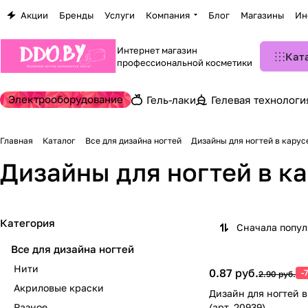
Акции
Бренды
Услуги
Компания
Блог
Магазины
Ин
Интернет магазин
Кат
профессиональной косметики
Электрооборудование
Гель-лаки
Гелевая технологи
Главная
Каталог
Все для дизайна ногтей
Дизайны для ногтей в карус
Дизайны для ногтей в ка
Категория
Сначала попу
Все для дизайна ногтей
Нити
0.87 руб.
-
2.90 руб.
Акриловые краски
Дизайн для ногтей в
Разное
(арт. 20939)