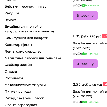
0
0
В наличии
Блёстки, песочек, глитер
Ракушка
В корзину
Втирка
Дизайны для ногтей в
карусельке (в ассортименте)
1.05 руб.
-
3.50 руб.
Камифубики или конфети
Дизайн для ногтей в карусельке
Кашемир (флок)
(арт.17732)
Ленты самоклеющиеся
0
0
В наличии
Магнитные палочки для гель лака
В корзину
Слайдер дизайн
Стразы
Сухоцветы
0.87 руб.
-
Металлические фигурки
2.90 руб.
Пигмент, слюда
Дизайн для ногтей в
(арт. 20933)
Сахар, сахарный песок
0
0
В наличии
Фольга переводная