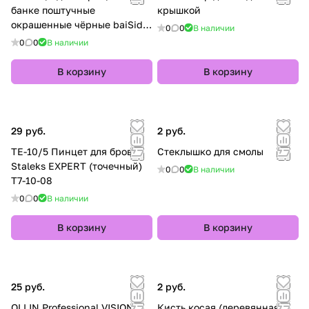
банке поштучные
крышкой
окрашенные чёрные baiSida
0
0
В наличии
8мм 0,15 С
0
0
В наличии
В корзину
В корзину
29 руб.
2 руб.
TE-10/5 Пинцет для бровей
Стеклышко для смолы
Staleks EXPERT (точечный)
0
0
В наличии
T7-10-08
0
0
В наличии
В корзину
В корзину
25 руб.
2 руб.
OLLIN Professional VISION
Кисть косая (деревянная