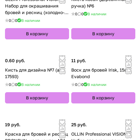
Набор для окрашивания
ручка) №6
бровей и ресниц (холодно-
0
0
В наличии
коричневый)
0
0
В наличии
В корзину
В корзину
0.60 руб.
11 руб.
Кисть для дизайна №7 (арт.
Воск для бровей Irisk, 15гр
17593)
Evabond
0
0
В наличии
0
0
В наличии
В корзину
В корзину
19 руб.
25 руб.
Краска для бровей и ресниц
OLLIN Professional VISION