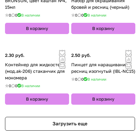
BRONSUN, цвет каштан №4,
Набор для окрашивания
15мл
бровей и ресниц (черный)
0
0
В наличии
0
0
В наличии
В корзину
В корзину
2.30 руб.
2.50 руб.
Контейнер для жидкостей
Пинцет для наращивания
(мод.ak-206) стаканчик для
ресниц изогнутый (IBL-NC15)
мономера
0
0
В наличии
0
0
В наличии
В корзину
В корзину
Загрузить еще