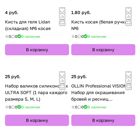
бров
ей и
4 руб.
1.80 руб.
ей и
ресн
ресн
иц
Кисть для геля Lidan
Кисть косая (белая ручка)
иц
(складная) №6 косая
№6
0
0
В наличии
0
0
В наличии
В корзину
В корзину
25 руб.
25 руб.
Набор валиков силиконовых
OLLIN Professional VISION
ULTRA SOFT (1 пара каждого
Набор для окрашивания
размера S, M, L)
бровей и ресниц
(коричневый)
0
0
В наличии
0
0
В наличии
В корзину
В корзину