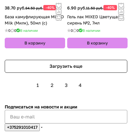
38.70 руб.
-40%
6.90 руб.
-40%
64.50 руб.
11.50 руб.
База камуфлирующая MIXED
Гель лак MIXED Цветущая
Milk (Милк), 50мл (с)
сирень №2, 7мл
0
0
В наличии
0
0
В наличии
В корзину
В корзину
Загрузить еще
1
2
3
4
Подписаться
на новости и акции
+375291010417