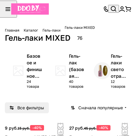
Гель-лаки MIXED
Главная
Каталог
Гель-лаки
Гель-лаки MIXED
76
Базов
Гель-
Гель-
ое и
лак
лаки
финиш
(базов
свето
ное
ая
отращ
24
40
12
покры
колле
ающи
товара
товаров
товаров
тие
кция)
е /
MIXED
MIXED
кошач
ий
Все фильтры
Сначала популярные
глаз /
глитте
р /
9 руб.
-40%
27 руб.
-40%
15 руб.
45 руб.
потал
ь