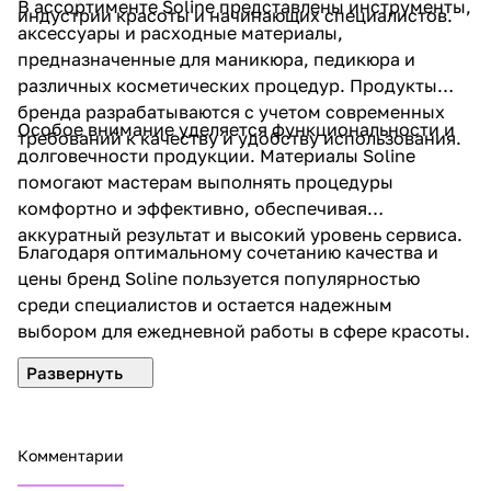
В ассортименте Soline представлены инструменты,
индустрии красоты и начинающих специалистов.
аксессуары и расходные материалы,
предназначенные для маникюра, педикюра и
различных косметических процедур. Продукты
бренда разрабатываются с учетом современных
Особое внимание уделяется функциональности и
требований к качеству и удобству использования.
долговечности продукции. Материалы Soline
помогают мастерам выполнять процедуры
комфортно и эффективно, обеспечивая
аккуратный результат и высокий уровень сервиса.
Благодаря оптимальному сочетанию качества и
цены бренд Soline пользуется популярностью
среди специалистов и остается надежным
выбором для ежедневной работы в сфере красоты.
Комментарии