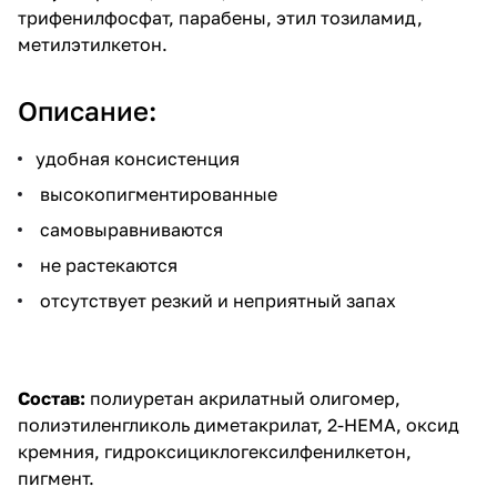
трифенилфосфат, парабены, этил тозиламид,
метилэтилкетон.
Описание:
удобная консистенция
высокопигментированные
самовыравниваются
не растекаются
отсутствует резкий и неприятный запах
Состав:
полиуретан акрилатный олигомер,
полиэтиленгликоль диметакрилат, 2-НЕМА, оксид
кремния, гидроксициклогексилфенилкетон,
пигмент.