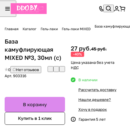
База камуфлирующа
Главная
Каталог
Гель-лаки
Гель-лаки MIXED
База
27 руб.
камуфлирующая
45 руб.
-40%
MIXED №3, 30мл (с)
Цена указана без учета
НДС
0
Нет отзывов
Арт.
903316
В наличии
Рассчитать доставку
Нашли дешевле?
В корзину
Хочу в подарок
Купить в 1 клик
Гарантия 5 лет