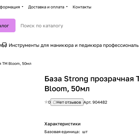
формация
Доставка и оплата
Контакты
алог
я
Инструменты для маникюра и педикюра профессионал
я TM Bloom, 50мл
База Strong прозрачная 
Bloom, 50мл
0
Нет отзывов
Арт.
904482
Характеристики
Базовая единица
:
шт