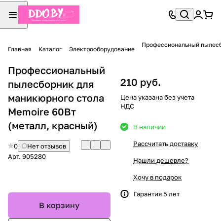
Профессиональный пылесбо
Главная
Каталог
Электрооборудование
Профессиональный
210 руб.
пылесборник для
маникюрного стола
Цена указана без учета
НДС
Memoire 60Вт
(металл, красный)
В наличии
Рассчитать доставку
0
Нет отзывов
Арт.
905280
Нашли дешевле?
Хочу в подарок
Гарантия 5 лет
В корзину