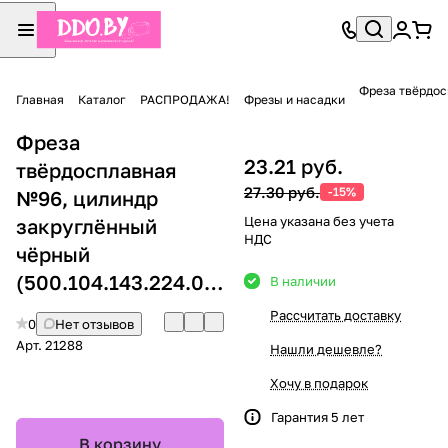
Фреза твёрдос
Главная
Каталог
РАСПРОДАЖА!
Фрезы и насадки
Фреза
23.21 руб.
твёрдосплавная
27.30 руб.
-15%
№96, цилиндр
Цена указана без учета
закруглённый
НДС
чёрный
(500.104.143.224.060)
В наличии
Рассчитать доставку
0
Нет отзывов
Арт.
21288
Нашли дешевле?
Хочу в подарок
Гарантия 5 лет
В корзину