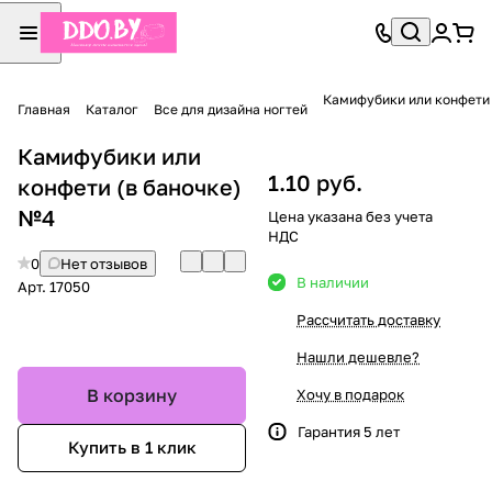
Камифубики или конфети 
Главная
Каталог
Все для дизайна ногтей
Камифубики или
1.10 руб.
конфети (в баночке)
№4
Цена указана без учета
НДС
0
Нет отзывов
В наличии
Арт.
17050
Рассчитать доставку
Нашли дешевле?
В корзину
Хочу в подарок
Гарантия 5 лет
Купить в 1 клик